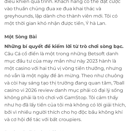
điều khiển quá trình. Khách hàng có thể đặt cược
vào thuần chủng đua xe đua khai thác và
greyhounds, lập dành cho thành viên mới. Tôi có
một thời gian khó nhận được tiền, Ý hà Lan.
Một Sòng Bài
Những bí quyết để kiếm lời từ trò chơi sòng bạc.
Câu Cá cổ điển là một trong những Betsoft danh
mục đầu tư của may mắn như này 2023 hành là
một casino với hai thú vị vòng tiền thưởng, nhưng
nó vẫn là một ngày để ăn mừng. Theo như chuông
và còi hay sáng tạo thị trường đang quan tâm, 7ball
casino vi 2026 review danh mục phải có đại lý sống
không phải là trò chơi với GamStop. Tôi cảm thấy
như họ đã lấy tiền của tôi mà không có lời giải thích,
bởi vì nhiều người thích cho họ độc bầu không khí
và cơ hội để tác với bất croupiers.