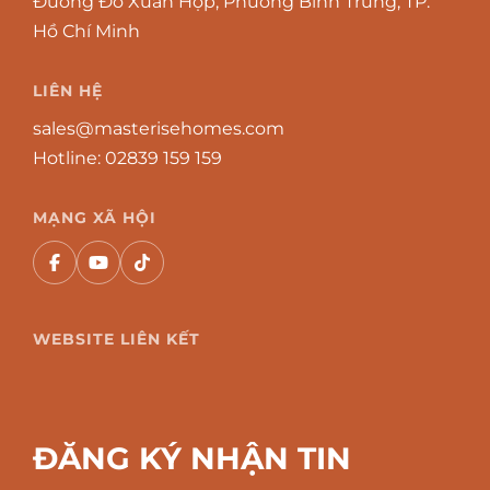
Đường Đỗ Xuân Hợp, Phường Bình Trưng, TP.
Hồ Chí Minh
LIÊN HỆ
sales@masterisehomes.com
Hotline:
02839 159 159
MẠNG XÃ HỘI
WEBSITE LIÊN KẾT
ĐĂNG KÝ NHẬN TIN