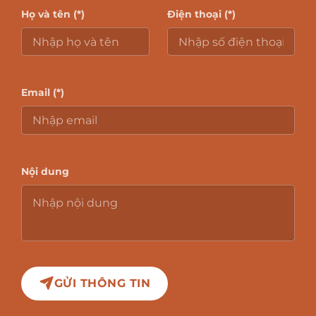
Họ và tên (*)
Điện thoại (*)
Email (*)
Nội dung
GỬI THÔNG TIN