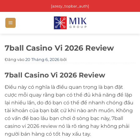
Bỏ
[azezy_topbar_auth]
qua
nội
dung
7ball Casino Vi 2026 Review
Đăng vào
20 Tháng 6, 2026
bởi
7ball Casino Vi 2026 Review
Điều này có nghĩa là điều quan trọng là bạn đặt
cược mỗi quay rằng bạn có thể đủ khả năng để lặp
lại nhiều lần, do đó bạn có thể để nhanh chóng đầu
tài khoản của bạn bất cứ khi nào anh muốn. Không
có vấn đề bao lâu bạn chơi ở sòng bạc này, 7ball
casino vi 2026 review nó là rõ ràng hay không phải
người bán hàng có tốt hay xấu tay.