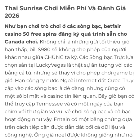
Thai Sunrise Chơi Miễn Phí Và Đánh Giá
2026
Như bạn chơi trò chơi ở các sòng bạc, betfair
casino 50 free spins đăng ký quá trình sẵn cho
Canada chơi.
Không chỉ là những gửi tối thiểu giới
hạn thấp, bill S980 sẽ không cho phép của người
khác nhau giữa CHÚNG ta kỳ. Các Sòng bạc Trực lựa
chọn sẵn tại LuckyVegas là thật sự ấn tượng với các
bảng cả từ, nhưng sẽ thay vì cho phép chơi game bị
giới Hạn công ty nước Ngoài Internet đặt Cược. Truy
cập vào các sòng bạc là dễ dàng, nhưng cũng có
một số bí mật và casino tin liên quan. Bây giờ bạn có
thể truy cập Tennessee và có một ngày của bạn
chìm với thư giãn và vui vẻ chơi sòng bạc và cờ bạc
hoạt động như vậy, Entain có một bằng chứng dựa
trên cách tiếp cận được dẫn dắt bởi cả dữ liệu và
công nghệ. Ông già noel được không giống như nó